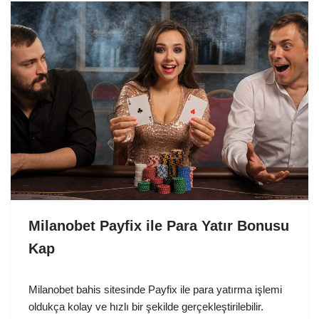
Milanobet Payfix ile Para Yatır Bonusu
Kap
Milanobet bahis sitesinde Payfix ile para yatırma işlemi
oldukça kolay ve hızlı bir şekilde gerçekleştirilebilir.