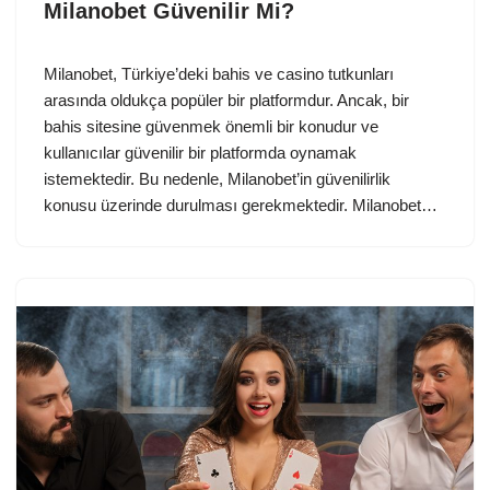
Milanobet Güvenilir Mi?
Milanobet, Türkiye’deki bahis ve casino tutkunları
arasında oldukça popüler bir platformdur. Ancak, bir
bahis sitesine güvenmek önemli bir konudur ve
kullanıcılar güvenilir bir platformda oynamak
istemektedir. Bu nedenle, Milanobet’in güvenilirlik
konusu üzerinde durulması gerekmektedir. Milanobet…