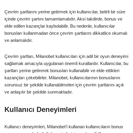
Çevrim şartlarını yerine getirmek için kullanıcılar, belirli bir süre
içinde çevrim şartını tamamlamalıdır. Aksi takdirde, bonus ve
elde edilen kazançlar kaybolabilir. Bu nedenle, kullanıcılar
bonusları kullanmadan önce çevrim şartlarını dikkatlice okumalı
ve anlamalıdır.
Çevrim şartları, Milanobet kullanıcıları için adil bir oyun deneyimi
sağlamak amacıyla uygulanan önemli kurallardır. Kullanıcılar, bu
şartları yerine getirerek bonusları kullanabilir ve elde ettikleri
kazançları çekebilirler. Milanobet, kullanıcılarının bonuslarını
sorunsuz bir şekilde kullanabilmeleri için çevrim şartlarını açık
ve anlaşılır bir şekilde sunmaktadır.
Kullanıcı Deneyimleri
Kullanıcı deneyimleri, Milanobet’i kullanan kullanıcıların bonus