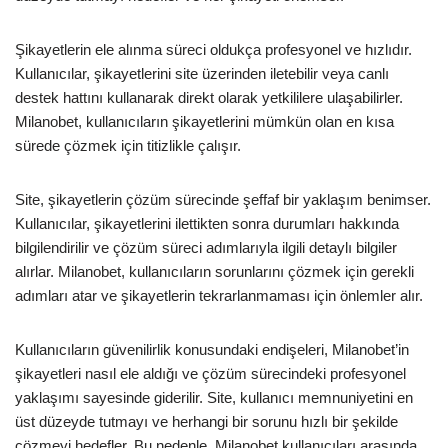
Şikayetlerin ele alınma süreci oldukça profesyonel ve hızlıdır.
Kullanıcılar, şikayetlerini site üzerinden iletebilir veya canlı
destek hattını kullanarak direkt olarak yetkililere ulaşabilirler.
Milanobet, kullanıcıların şikayetlerini mümkün olan en kısa
sürede çözmek için titizlikle çalışır.
Site, şikayetlerin çözüm sürecinde şeffaf bir yaklaşım benimser.
Kullanıcılar, şikayetlerini ilettikten sonra durumları hakkında
bilgilendirilir ve çözüm süreci adımlarıyla ilgili detaylı bilgiler
alırlar. Milanobet, kullanıcıların sorunlarını çözmek için gerekli
adımları atar ve şikayetlerin tekrarlanmaması için önlemler alır.
Kullanıcıların güvenilirlik konusundaki endişeleri, Milanobet’in
şikayetleri nasıl ele aldığı ve çözüm sürecindeki profesyonel
yaklaşımı sayesinde giderilir. Site, kullanıcı memnuniyetini en
üst düzeyde tutmayı ve herhangi bir sorunu hızlı bir şekilde
çözmeyi hedefler. Bu nedenle, Milanobet kullanıcıları arasında