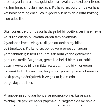
promosyonlar arasında çekilişler, turnuvalar ve özel etkinliklere
katılım fırsatları bulunmaktadır. Kullanıcılar, bu promosyonlara
katılarak hem eğlenceli vakit geçirebilir hem de ekstra kazanç
elde edebilirler.
Site, bonus ve promosyonlarda şeffaf bir politika benimsemekte
ve kullanıcıların bu avantajlardan tam anlamıyla
faydalanabilmesi için gerekli şartları açık bir şekilde
belirtmektedir. Kullanıcılar, bonus ve promosyonlardan
yararlanmak için belirli çevrim şartlarını yerine getirmeleri
gerekmektedir. Bu şartlar, genellikle belirli bir miktar bahis
yapma veya belirli bir miktar para yatırma gibi kriterlerden
oluşmaktadır. Kullanıcılar, bu şartları yerine getirerek bonusları
nakit paraya dönüştürebilir ve çekim işlemlerini
gerçekleştirebilirler.
Milanobet’in sunduğu bonus ve promosyonlar, kullanıcıların
avantajlı bir şekilde bahis yapmalarını sağlamakta ve onlara