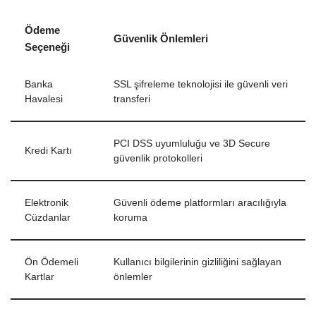
Ödeme
Güvenlik Önlemleri
Seçeneği
Banka
SSL şifreleme teknolojisi ile güvenli veri
Havalesi
transferi
PCI DSS uyumluluğu ve 3D Secure
Kredi Kartı
güvenlik protokolleri
Elektronik
Güvenli ödeme platformları aracılığıyla
Cüzdanlar
koruma
Ön Ödemeli
Kullanıcı bilgilerinin gizliliğini sağlayan
Kartlar
önlemler