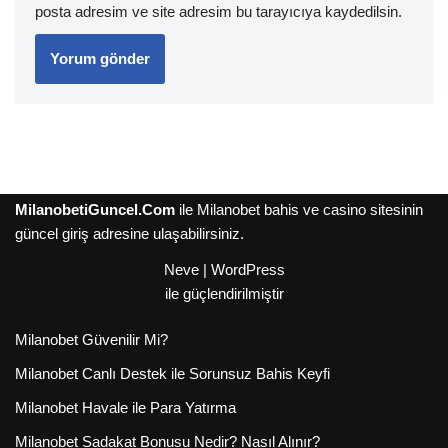
posta adresim ve site adresim bu tarayıcıya kaydedilsin.
MilanobetiGuncel.Com
ile Milanobet bahis ve casino sitesinin
güncel giriş adresine ulaşabilirsiniz.
Neve
|
WordPress
ile güçlendirilmiştir
Milanobet Güvenilir Mi?
Milanobet Canlı Destek ile Sorunsuz Bahis Keyfi
Milanobet Havale ile Para Yatırma
Milanobet Sadakat Bonusu Nedir? Nasıl Alınır?