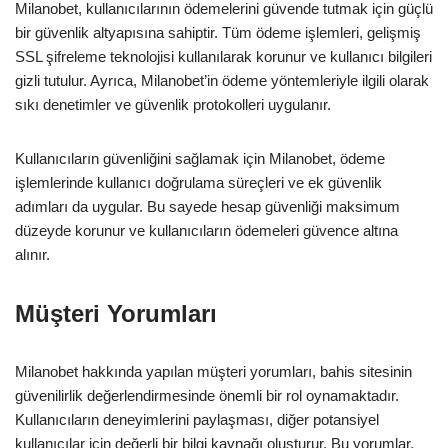
Milanobet, kullanıcılarının ödemelerini güvende tutmak için güçlü
bir güvenlik altyapısına sahiptir. Tüm ödeme işlemleri, gelişmiş
SSL şifreleme teknolojisi kullanılarak korunur ve kullanıcı bilgileri
gizli tutulur. Ayrıca, Milanobet’in ödeme yöntemleriyle ilgili olarak
sıkı denetimler ve güvenlik protokolleri uygulanır.
Kullanıcıların güvenliğini sağlamak için Milanobet, ödeme
işlemlerinde kullanıcı doğrulama süreçleri ve ek güvenlik
adımları da uygular. Bu sayede hesap güvenliği maksimum
düzeyde korunur ve kullanıcıların ödemeleri güvence altına
alınır.
Müşteri Yorumları
Milanobet hakkında yapılan müşteri yorumları, bahis sitesinin
güvenilirlik değerlendirmesinde önemli bir rol oynamaktadır.
Kullanıcıların deneyimlerini paylaşması, diğer potansiyel
kullanıcılar için değerli bir bilgi kaynağı oluşturur. Bu yorumlar,