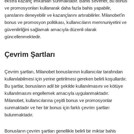
ekstra kazanç imkanları sunmaktadır. Bahis severler, bu bonus
ve promosyonları kullanarak daha fazla bahis yapabilir,
şanslarını deneyebilir ve kazançlarını artırabilirler. Milanobet’in
bonus ve promosyon politikası, kullanıcıların memnuniyetini ve
güvenilirliğini sağlamak amacıyla düzenli olarak
güncellenmektedir.
Çevrim Şartları
Çevrim şartları, Milanobet bonuslarının kullanıcılar tarafından
kullanılabilmesi için yerine getirilmesi gereken belirli koşullardır.
Bu şartlar, bonusların adil bir şekilde kullanılmasını ve kötüye
kullanılmasını engellemek amacıyla uygulanmaktadır.
Milanobet, kullanıcılarına çeşitli bonus ve promosyonlar
sunmaktadır ve her bir bonus için farklı çevrim şartları
bulunmaktadır.
Bonusların çevrim şartları genellikle belirli bir miktar bahis