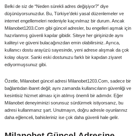
Belki de siz de “Neden sürekli adres değişiyor?” diye
düşünüyorsunuzdur. Bu, Türkiye’deki yasal düzenlemeler ve
internet engellemeleri nedeniyle kaçınılmaz bir durum. Ancak
Milanobet1203.Com gibi güncel adresler, bu engelleri aşmak için
hazırlanmış güvenli kapılar gibidir. Siteye her girişinizde aynı
kaliteyi ve güveni bulacağınızdan emin olabilirsiniz. Ayrıca,
kullanıcı dostu arayüzü sayesinde, yeni adrese alışmak da çok
kolay oluyor. Sanki eski dostunuzu farklı bir kapıdan ziyaret
ediyormuşsunuz gibi.
Özetle, Milanobet güncel adresi Milanobet1203.Com, sadece bir
bağlantıdan ibaret değil; aynı zamanda kullanıcıların güvenliği ve
kesintisiz hizmet alması için atılmış önemli bir adımdır. Eğer
Milanobet deneyiminizi sorunsuz sürdürmek istiyorsanız, bu
adresi kullanmanız şart. Unutmayın, doğru adresle oyunlarınız
daha eğlenceli, bahisleriniz ise çok daha güvenli hale gelir.
Milanobet Güncel Adresine