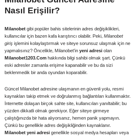
Nasıl Erişilir?
Milanobet
gibi popüler bahis sitelerinin adres değişiklikleri,
kullanıcılar için bazen kafa karıştırıcı olabilir. Peki,
Milanobet
giriş
işlemini kolaylaştırmak ve siteye sorunsuz ulaşmak için ne
yapmalısınız? Öncelikle, Milanobet’in
yeni adresi
olan
Milanobet1203.Com
hakkında bilgi sahibi olmak şart. Çünkü
eski adresler zamanla erişime kapanabilir ve bu da sizi
beklenmedik bir anda oyundan koparabilir.
Güncel Milanobet adresine ulaşmanın en güvenli yolu, resmi
kaynakları takip etmek ve doğrulanmış bağlantıları kullanmaktır.
İnternette dolaşan birçok sahte site, kullanıcıları yanıltabilir; bu
yüzden dikkatli olmak gerekiyor. Eğer siteye girmeye
çalıştığınızda bir hata alıyorsanız, hemen panik yapmayın.
Çünkü bu genellikle adres değişikliğinden kaynaklanır.
Milanobet yeni adresi
genellikle sosyal medya hesapları veya