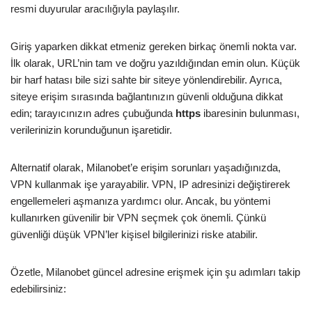
resmi duyurular aracılığıyla paylaşılır.
Giriş yaparken dikkat etmeniz gereken birkaç önemli nokta var.
İlk olarak, URL’nin tam ve doğru yazıldığından emin olun. Küçük
bir harf hatası bile sizi sahte bir siteye yönlendirebilir. Ayrıca,
siteye erişim sırasında bağlantınızın güvenli olduğuna dikkat
edin; tarayıcınızın adres çubuğunda
https
ibaresinin bulunması,
verilerinizin korunduğunun işaretidir.
Alternatif olarak, Milanobet’e erişim sorunları yaşadığınızda,
VPN kullanmak işe yarayabilir. VPN, IP adresinizi değiştirerek
engellemeleri aşmanıza yardımcı olur. Ancak, bu yöntemi
kullanırken güvenilir bir VPN seçmek çok önemli. Çünkü
güvenliği düşük VPN’ler kişisel bilgilerinizi riske atabilir.
Özetle, Milanobet güncel adresine erişmek için şu adımları takip
edebilirsiniz: