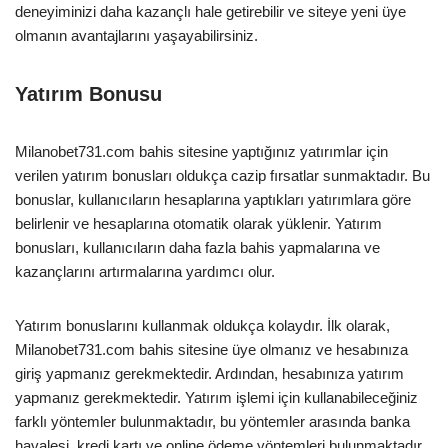
deneyiminizi daha kazançlı hale getirebilir ve siteye yeni üye
olmanın avantajlarını yaşayabilirsiniz.
Yatırım Bonusu
Milanobet731.com bahis sitesine yaptığınız yatırımlar için
verilen yatırım bonusları oldukça cazip fırsatlar sunmaktadır. Bu
bonuslar, kullanıcıların hesaplarına yaptıkları yatırımlara göre
belirlenir ve hesaplarına otomatik olarak yüklenir. Yatırım
bonusları, kullanıcıların daha fazla bahis yapmalarına ve
kazançlarını artırmalarına yardımcı olur.
Yatırım bonuslarını kullanmak oldukça kolaydır. İlk olarak,
Milanobet731.com bahis sitesine üye olmanız ve hesabınıza
giriş yapmanız gerekmektedir. Ardından, hesabınıza yatırım
yapmanız gerekmektedir. Yatırım işlemi için kullanabileceğiniz
farklı yöntemler bulunmaktadır, bu yöntemler arasında banka
havalesi, kredi kartı ve online ödeme yöntemleri bulunmaktadır.