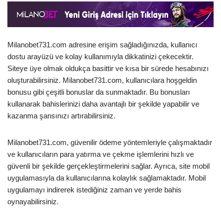
Milanobet731.com adresine erişim sağladığınızda, kullanıcı
dostu arayüzü ve kolay kullanımıyla dikkatinizi çekecektir.
Siteye üye olmak oldukça basittir ve kısa bir sürede hesabınızı
oluşturabilirsiniz. Milanobet731.com, kullanıcılara hoşgeldin
bonusu gibi çeşitli bonuslar da sunmaktadır. Bu bonusları
kullanarak bahislerinizi daha avantajlı bir şekilde yapabilir ve
kazanma şansınızı artırabilirsiniz.
Milanobet731.com, güvenilir ödeme yöntemleriyle çalışmaktadır
ve kullanıcıların para yatırma ve çekme işlemlerini hızlı ve
güvenli bir şekilde gerçekleştirmelerini sağlar. Ayrıca, site mobil
uygulamasıyla da kullanıcılarına kolaylık sağlamaktadır. Mobil
uygulamayı indirerek istediğiniz zaman ve yerde bahis
oynayabilirsiniz.