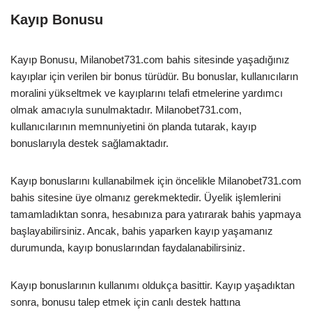
Kayıp Bonusu
Kayıp Bonusu, Milanobet731.com bahis sitesinde yaşadığınız
kayıplar için verilen bir bonus türüdür. Bu bonuslar, kullanıcıların
moralini yükseltmek ve kayıplarını telafi etmelerine yardımcı
olmak amacıyla sunulmaktadır. Milanobet731.com,
kullanıcılarının memnuniyetini ön planda tutarak, kayıp
bonuslarıyla destek sağlamaktadır.
Kayıp bonuslarını kullanabilmek için öncelikle Milanobet731.com
bahis sitesine üye olmanız gerekmektedir. Üyelik işlemlerini
tamamladıktan sonra, hesabınıza para yatırarak bahis yapmaya
başlayabilirsiniz. Ancak, bahis yaparken kayıp yaşamanız
durumunda, kayıp bonuslarından faydalanabilirsiniz.
Kayıp bonuslarının kullanımı oldukça basittir. Kayıp yaşadıktan
sonra, bonusu talep etmek için canlı destek hattına