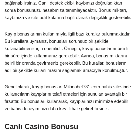
bağlanabilirsiniz. Canlı destek ekibi, kaybınızı doğruladıktan
sonra bonusunuzu hesabınıza tanımlayacaktır. Bonus miktarı,
kaybınıza ve site politikalarına bağlı olarak değişiklik gösterebilir.
Kayıp bonuslarının kullanımıyla ilgili bazı kurallar bulunmaktadır.
Bu kurallara uymanız, bonusları sorunsuz bir şekilde
kullanabilmeniz için önemlidir. Örneğin, kayıp bonuslarını belirli
bir süre içinde kullanmanız gerekebilir. Ayrıca, bonus miktarını
belirli bir oranda çevirmeniz gerekebilir. Bu kurallar, bonusların
adil bir şekilde kullanılmasını sağlamak amacıyla konulmuştur.
Genel olarak, kayıp bonusları Milanobet731.com bahis sitesinde
kullanıcıların kayıplarını telafi etmeleri için sunulan avantajlı bir
fırsattır. Bu bonusları kullanarak, kayıplarınızı minimize edebilir
ve bahis deneyiminizi daha keyifli hale getirebilirsiniz.
Canlı Casino Bonusu