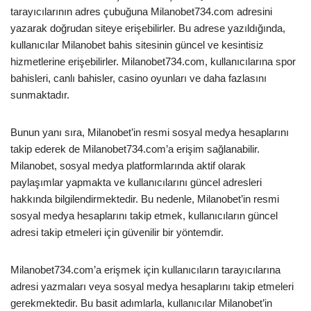
tarayıcılarının adres çubuğuna Milanobet734.com adresini
yazarak doğrudan siteye erişebilirler. Bu adrese yazıldığında,
kullanıcılar Milanobet bahis sitesinin güncel ve kesintisiz
hizmetlerine erişebilirler. Milanobet734.com, kullanıcılarına spor
bahisleri, canlı bahisler, casino oyunları ve daha fazlasını
sunmaktadır.
Bunun yanı sıra, Milanobet’in resmi sosyal medya hesaplarını
takip ederek de Milanobet734.com’a erişim sağlanabilir.
Milanobet, sosyal medya platformlarında aktif olarak
paylaşımlar yapmakta ve kullanıcılarını güncel adresleri
hakkında bilgilendirmektedir. Bu nedenle, Milanobet’in resmi
sosyal medya hesaplarını takip etmek, kullanıcıların güncel
adresi takip etmeleri için güvenilir bir yöntemdir.
Milanobet734.com’a erişmek için kullanıcıların tarayıcılarına
adresi yazmaları veya sosyal medya hesaplarını takip etmeleri
gerekmektedir. Bu basit adımlarla, kullanıcılar Milanobet’in