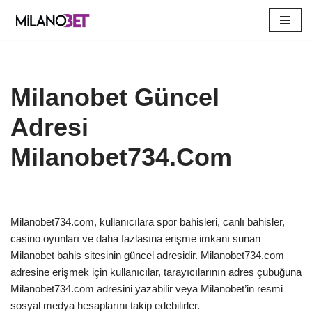
İçeriğe
geç
Milanobet Güncel
Adresi
Milanobet734.Com
Milanobet734.com, kullanıcılara spor bahisleri, canlı bahisler,
casino oyunları ve daha fazlasına erişme imkanı sunan
Milanobet bahis sitesinin güncel adresidir. Milanobet734.com
adresine erişmek için kullanıcılar, tarayıcılarının adres çubuğuna
Milanobet734.com adresini yazabilir veya Milanobet’in resmi
sosyal medya hesaplarını takip edebilirler.