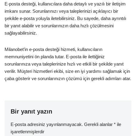
E-posta desteği, kullanıcılara daha detaylı ve yazılı bir iletişim
imkanı sunar. Sorunlarınızı veya taleplerinizi açıklayıcı bir
şekilde e-posta yoluyla iletebilirsiniz. Bu sayede, daha ayrıntılı
bir yanıt alabilir ve sorunlarınızın daha hızlı çözülmesini
sağlayabilirsiniz.
Milanobet’in e-posta desteği hizmeti, kullanıcıların
memnuniyetini ön planda tutar. E-posta ile ilettiğiniz
sorunlarınıza veya taleplerinize hızlı ve etkili bir şekilde yanıt
verilir. Müşteri hizmetleri ekibi, size en iyi yardımı sağlamak için
çaba gösterir ve sorunlarınızın çözümü için gerekli adımları atar.
Bir yanıt yazın
E-posta adresiniz yayınlanmayacak.
Gerekli alanlar
*
ile
işaretlenmişlerdir