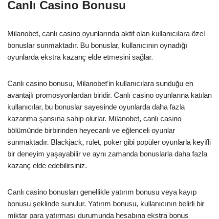
Canlı Casino Bonusu
Milanobet, canlı casino oyunlarında aktif olan kullanıcılara özel
bonuslar sunmaktadır. Bu bonuslar, kullanıcının oynadığı
oyunlarda ekstra kazanç elde etmesini sağlar.
Canlı casino bonusu, Milanobet’in kullanıcılara sunduğu en
avantajlı promosyonlardan biridir. Canlı casino oyunlarına katılan
kullanıcılar, bu bonuslar sayesinde oyunlarda daha fazla
kazanma şansına sahip olurlar. Milanobet, canlı casino
bölümünde birbirinden heyecanlı ve eğlenceli oyunlar
sunmaktadır. Blackjack, rulet, poker gibi popüler oyunlarla keyifli
bir deneyim yaşayabilir ve aynı zamanda bonuslarla daha fazla
kazanç elde edebilirsiniz.
Canlı casino bonusları genellikle yatırım bonusu veya kayıp
bonusu şeklinde sunulur. Yatırım bonusu, kullanıcının belirli bir
miktar para yatırması durumunda hesabına ekstra bonus