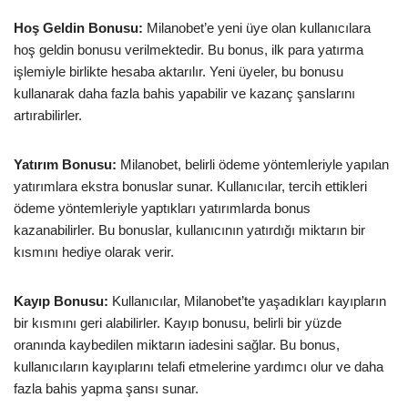
Hoş Geldin Bonusu:
Milanobet’e yeni üye olan kullanıcılara
hoş geldin bonusu verilmektedir. Bu bonus, ilk para yatırma
işlemiyle birlikte hesaba aktarılır. Yeni üyeler, bu bonusu
kullanarak daha fazla bahis yapabilir ve kazanç şanslarını
artırabilirler.
Yatırım Bonusu:
Milanobet, belirli ödeme yöntemleriyle yapılan
yatırımlara ekstra bonuslar sunar. Kullanıcılar, tercih ettikleri
ödeme yöntemleriyle yaptıkları yatırımlarda bonus
kazanabilirler. Bu bonuslar, kullanıcının yatırdığı miktarın bir
kısmını hediye olarak verir.
Kayıp Bonusu:
Kullanıcılar, Milanobet’te yaşadıkları kayıpların
bir kısmını geri alabilirler. Kayıp bonusu, belirli bir yüzde
oranında kaybedilen miktarın iadesini sağlar. Bu bonus,
kullanıcıların kayıplarını telafi etmelerine yardımcı olur ve daha
fazla bahis yapma şansı sunar.