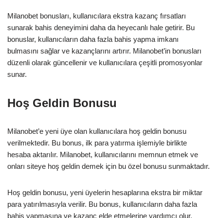
Milanobet bonusları, kullanıcılara ekstra kazanç fırsatları
sunarak bahis deneyimini daha da heyecanlı hale getirir. Bu
bonuslar, kullanıcıların daha fazla bahis yapma imkanı
bulmasını sağlar ve kazançlarını artırır. Milanobet’in bonusları
düzenli olarak güncellenir ve kullanıcılara çeşitli promosyonlar
sunar.
Hoş Geldin Bonusu
Milanobet’e yeni üye olan kullanıcılara hoş geldin bonusu
verilmektedir. Bu bonus, ilk para yatırma işlemiyle birlikte
hesaba aktarılır. Milanobet, kullanıcılarını memnun etmek ve
onları siteye hoş geldin demek için bu özel bonusu sunmaktadır.
Hoş geldin bonusu, yeni üyelerin hesaplarına ekstra bir miktar
para yatırılmasıyla verilir. Bu bonus, kullanıcıların daha fazla
bahis yapmasına ve kazanç elde etmelerine yardımcı olur.