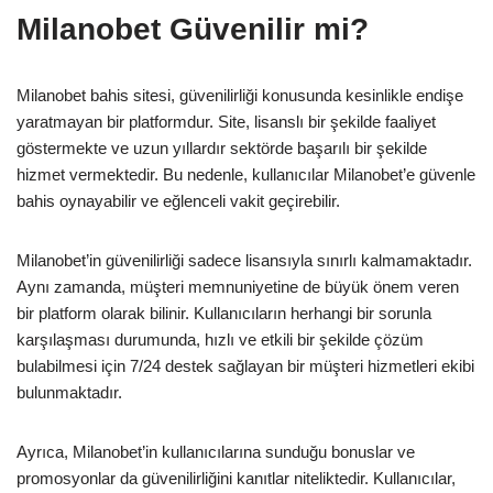
Milanobet Güvenilir mi?
Milanobet bahis sitesi, güvenilirliği konusunda kesinlikle endişe
yaratmayan bir platformdur. Site, lisanslı bir şekilde faaliyet
göstermekte ve uzun yıllardır sektörde başarılı bir şekilde
hizmet vermektedir. Bu nedenle, kullanıcılar Milanobet’e güvenle
bahis oynayabilir ve eğlenceli vakit geçirebilir.
Milanobet’in güvenilirliği sadece lisansıyla sınırlı kalmamaktadır.
Aynı zamanda, müşteri memnuniyetine de büyük önem veren
bir platform olarak bilinir. Kullanıcıların herhangi bir sorunla
karşılaşması durumunda, hızlı ve etkili bir şekilde çözüm
bulabilmesi için 7/24 destek sağlayan bir müşteri hizmetleri ekibi
bulunmaktadır.
Ayrıca, Milanobet’in kullanıcılarına sunduğu bonuslar ve
promosyonlar da güvenilirliğini kanıtlar niteliktedir. Kullanıcılar,