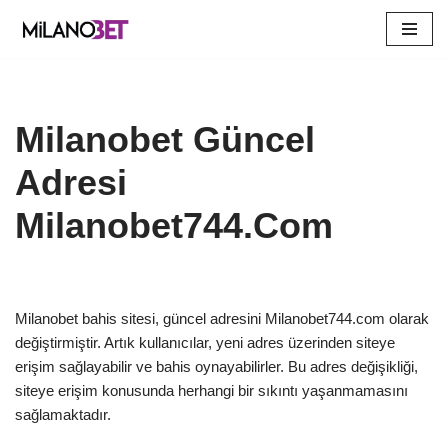
İçeriğe
geç
Milanobet Güncel
Adresi
Milanobet744.Com
Milanobet bahis sitesi, güncel adresini Milanobet744.com olarak
değiştirmiştir. Artık kullanıcılar, yeni adres üzerinden siteye
erişim sağlayabilir ve bahis oynayabilirler. Bu adres değişikliği,
siteye erişim konusunda herhangi bir sıkıntı yaşanmamasını
sağlamaktadır.