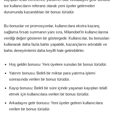
ise kullanıcıların referans olarak yeni üyeler getirmeleri
durumunda kazandıkları bir bonus türüdür.
Bu bonuslar ve promosyonlar, kullanıcılara ekstra kazanç
sağlama fırsatı sunmanın yanı sıra, Milanobet’in kullanıcılarına
verdiği değeri gösteren bir göstergedir. Kullanıcılar, bu bonusları
kullanarak daha fazla bahis yapabilir, kazançlarını artırabilir ve
bahis deneyimlerini daha keyifli hale getirebilirler.
Hoş geldin bonusu: Yeni üyelere sunulan bir bonus türüdür.
Yatırım bonusu: Belirli bir miktar para yatırma işlemi
sonrasında verilen bir bonus türüdür.
Kayıp bonusu: Belirli bir süre içinde yaşanan kayıpları telafi
etmek için kullanıcılara verilen bir bonus türüdür.
Arkadaşını getir bonusu: Yeni üyeler getiren kullanıcılara
verilen bir bonus türüdür.