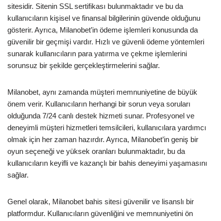
sitesidir. Sitenin SSL sertifikası bulunmaktadır ve bu da
kullanıcıların kişisel ve finansal bilgilerinin güvende olduğunu
gösterir. Ayrıca, Milanobet’in ödeme işlemleri konusunda da
güvenilir bir geçmişi vardır. Hızlı ve güvenli ödeme yöntemleri
sunarak kullanıcıların para yatırma ve çekme işlemlerini
sorunsuz bir şekilde gerçekleştirmelerini sağlar.
Milanobet, aynı zamanda müşteri memnuniyetine de büyük
önem verir. Kullanıcıların herhangi bir sorun veya soruları
olduğunda 7/24 canlı destek hizmeti sunar. Profesyonel ve
deneyimli müşteri hizmetleri temsilcileri, kullanıcılara yardımcı
olmak için her zaman hazırdır. Ayrıca, Milanobet’in geniş bir
oyun seçeneği ve yüksek oranları bulunmaktadır, bu da
kullanıcıların keyifli ve kazançlı bir bahis deneyimi yaşamasını
sağlar.
Genel olarak, Milanobet bahis sitesi güvenilir ve lisanslı bir
platformdur. Kullanıcıların güvenliğini ve memnuniyetini ön