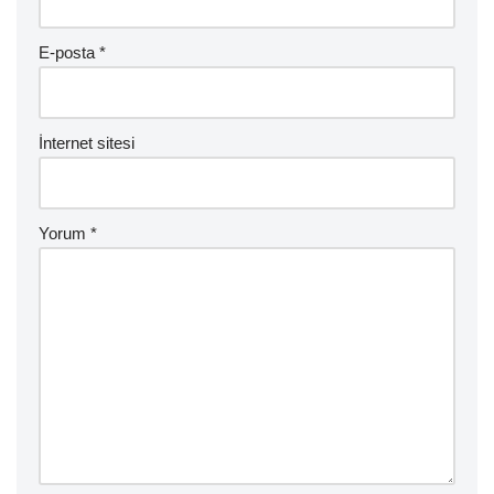
E-posta
*
İnternet sitesi
Yorum
*