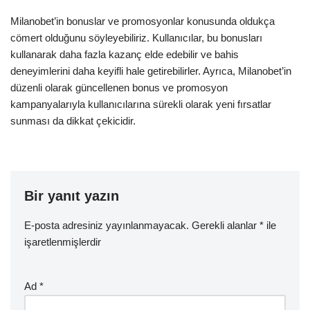
Milanobet’in bonuslar ve promosyonlar konusunda oldukça
cömert olduğunu söyleyebiliriz. Kullanıcılar, bu bonusları
kullanarak daha fazla kazanç elde edebilir ve bahis
deneyimlerini daha keyifli hale getirebilirler. Ayrıca, Milanobet’in
düzenli olarak güncellenen bonus ve promosyon
kampanyalarıyla kullanıcılarına sürekli olarak yeni fırsatlar
sunması da dikkat çekicidir.
Bir yanıt yazın
E-posta adresiniz yayınlanmayacak.
Gerekli alanlar
*
ile
işaretlenmişlerdir
Ad
*