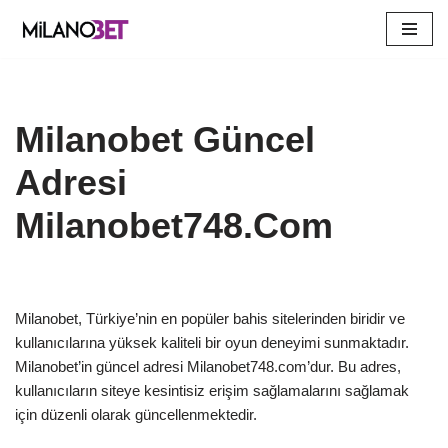
İçeriğe
geç
Milanobet Güncel
Adresi
Milanobet748.Com
Milanobet, Türkiye’nin en popüler bahis sitelerinden biridir ve
kullanıcılarına yüksek kaliteli bir oyun deneyimi sunmaktadır.
Milanobet’in güncel adresi Milanobet748.com’dur. Bu adres,
kullanıcıların siteye kesintisiz erişim sağlamalarını sağlamak
için düzenli olarak güncellenmektedir.