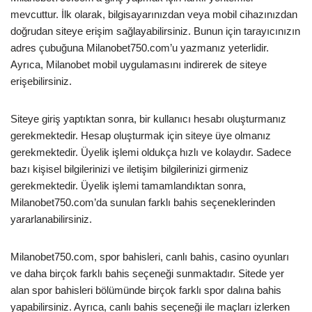
mevcuttur. İlk olarak, bilgisayarınızdan veya mobil cihazınızdan
doğrudan siteye erişim sağlayabilirsiniz. Bunun için tarayıcınızın
adres çubuğuna Milanobet750.com’u yazmanız yeterlidir.
Ayrıca, Milanobet mobil uygulamasını indirerek de siteye
erişebilirsiniz.
Siteye giriş yaptıktan sonra, bir kullanıcı hesabı oluşturmanız
gerekmektedir. Hesap oluşturmak için siteye üye olmanız
gerekmektedir. Üyelik işlemi oldukça hızlı ve kolaydır. Sadece
bazı kişisel bilgilerinizi ve iletişim bilgilerinizi girmeniz
gerekmektedir. Üyelik işlemi tamamlandıktan sonra,
Milanobet750.com’da sunulan farklı bahis seçeneklerinden
yararlanabilirsiniz.
Milanobet750.com, spor bahisleri, canlı bahis, casino oyunları
ve daha birçok farklı bahis seçeneği sunmaktadır. Sitede yer
alan spor bahisleri bölümünde birçok farklı spor dalına bahis
yapabilirsiniz. Ayrıca, canlı bahis seçeneği ile maçları izlerken