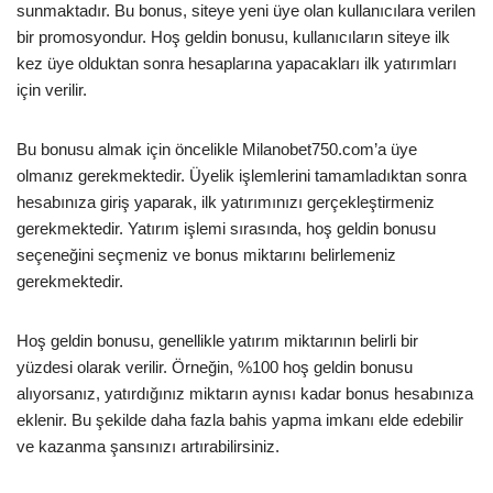
sunmaktadır. Bu bonus, siteye yeni üye olan kullanıcılara verilen
bir promosyondur. Hoş geldin bonusu, kullanıcıların siteye ilk
kez üye olduktan sonra hesaplarına yapacakları ilk yatırımları
için verilir.
Bu bonusu almak için öncelikle Milanobet750.com’a üye
olmanız gerekmektedir. Üyelik işlemlerini tamamladıktan sonra
hesabınıza giriş yaparak, ilk yatırımınızı gerçekleştirmeniz
gerekmektedir. Yatırım işlemi sırasında, hoş geldin bonusu
seçeneğini seçmeniz ve bonus miktarını belirlemeniz
gerekmektedir.
Hoş geldin bonusu, genellikle yatırım miktarının belirli bir
yüzdesi olarak verilir. Örneğin, %100 hoş geldin bonusu
alıyorsanız, yatırdığınız miktarın aynısı kadar bonus hesabınıza
eklenir. Bu şekilde daha fazla bahis yapma imkanı elde edebilir
ve kazanma şansınızı artırabilirsiniz.