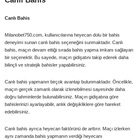
Canlı Bahis
Milanobet750.com, kullanıcılarına heyecan dolu bir bahis
deneyimi sunan canlı bahis seçeneğini sunmaktadır. Canlı
bahis, maçın devam ettiği sırada bahis yapma imkanı sağlayan
bir seçenektir. Bu sayede, maçın gidişatını takip ederek daha
bilinçli ve stratejik bahisler yapabilirsiniz.
Canlı bahis yapmanın birçok avantajı bulunmaktadır. Öncelikle,
maçın gerçek zamanlı olarak izlenebilmesi sayesinde daha
doğru tahminlerde bulunabilirsiniz. Maçın gidişatına göre
bahislerinizi ayarlayabilir, anlık değişikliklere göre hareket
edebilirsiniz.
Canlı bahis ayrıca heyecan faktörünü de arttırır. Maçı izlerken
aynı zamanda bahis yapmanın verdiği heyecanı