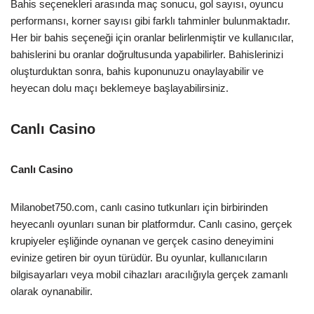
Bahis seçenekleri arasında maç sonucu, gol sayısı, oyuncu
performansı, korner sayısı gibi farklı tahminler bulunmaktadır.
Her bir bahis seçeneği için oranlar belirlenmiştir ve kullanıcılar,
bahislerini bu oranlar doğrultusunda yapabilirler. Bahislerinizi
oluşturduktan sonra, bahis kuponunuzu onaylayabilir ve
heyecan dolu maçı beklemeye başlayabilirsiniz.
Canlı Casino
Canlı Casino
Milanobet750.com, canlı casino tutkunları için birbirinden
heyecanlı oyunları sunan bir platformdur. Canlı casino, gerçek
krupiyeler eşliğinde oynanan ve gerçek casino deneyimini
evinize getiren bir oyun türüdür. Bu oyunlar, kullanıcıların
bilgisayarları veya mobil cihazları aracılığıyla gerçek zamanlı
olarak oynanabilir.