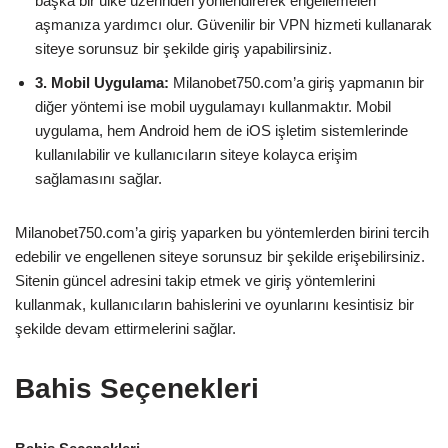
başka bir ülke üzerinden yönlendirerek engellemeleri
aşmanıza yardımcı olur. Güvenilir bir VPN hizmeti kullanarak
siteye sorunsuz bir şekilde giriş yapabilirsiniz.
3. Mobil Uygulama:
Milanobet750.com’a giriş yapmanın bir
diğer yöntemi ise mobil uygulamayı kullanmaktır. Mobil
uygulama, hem Android hem de iOS işletim sistemlerinde
kullanılabilir ve kullanıcıların siteye kolayca erişim
sağlamasını sağlar.
Milanobet750.com’a giriş yaparken bu yöntemlerden birini tercih
edebilir ve engellenen siteye sorunsuz bir şekilde erişebilirsiniz.
Sitenin güncel adresini takip etmek ve giriş yöntemlerini
kullanmak, kullanıcıların bahislerini ve oyunlarını kesintisiz bir
şekilde devam ettirmelerini sağlar.
Bahis Seçenekleri