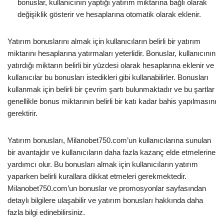
bonuslar, kullanıcının yaptığı yatırım miktarına bağlı olarak
değişiklik gösterir ve hesaplarına otomatik olarak eklenir.
Yatırım bonuslarını almak için kullanıcıların belirli bir yatırım
miktarını hesaplarına yatırmaları yeterlidir. Bonuslar, kullanıcının
yatırdığı miktarın belirli bir yüzdesi olarak hesaplarına eklenir ve
kullanıcılar bu bonusları istedikleri gibi kullanabilirler. Bonusları
kullanmak için belirli bir çevrim şartı bulunmaktadır ve bu şartlar
genellikle bonus miktarının belirli bir katı kadar bahis yapılmasını
gerektirir.
Yatırım bonusları, Milanobet750.com’un kullanıcılarına sunulan
bir avantajdır ve kullanıcıların daha fazla kazanç elde etmelerine
yardımcı olur. Bu bonusları almak için kullanıcıların yatırım
yaparken belirli kurallara dikkat etmeleri gerekmektedir.
Milanobet750.com’un bonuslar ve promosyonlar sayfasından
detaylı bilgilere ulaşabilir ve yatırım bonusları hakkında daha
fazla bilgi edinebilirsiniz.