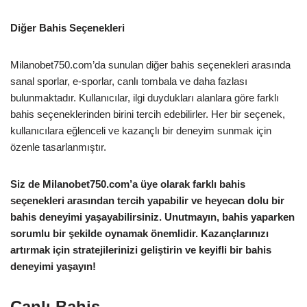
Diğer Bahis Seçenekleri
Milanobet750.com’da sunulan diğer bahis seçenekleri arasında
sanal sporlar, e-sporlar, canlı tombala ve daha fazlası
bulunmaktadır. Kullanıcılar, ilgi duydukları alanlara göre farklı
bahis seçeneklerinden birini tercih edebilirler. Her bir seçenek,
kullanıcılara eğlenceli ve kazançlı bir deneyim sunmak için
özenle tasarlanmıştır.
Siz de Milanobet750.com’a üye olarak farklı bahis
seçenekleri arasından tercih yapabilir ve heyecan dolu bir
bahis deneyimi yaşayabilirsiniz. Unutmayın, bahis yaparken
sorumlu bir şekilde oynamak önemlidir. Kazançlarınızı
artırmak için stratejilerinizi geliştirin ve keyifli bir bahis
deneyimi yaşayın!
Canlı Bahis