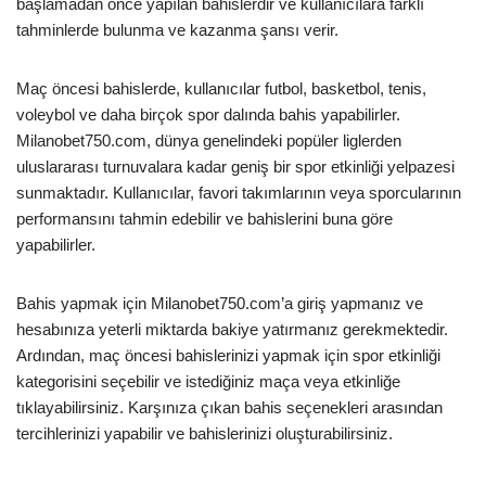
başlamadan önce yapılan bahislerdir ve kullanıcılara farklı
tahminlerde bulunma ve kazanma şansı verir.
Maç öncesi bahislerde, kullanıcılar futbol, basketbol, tenis,
voleybol ve daha birçok spor dalında bahis yapabilirler.
Milanobet750.com, dünya genelindeki popüler liglerden
uluslararası turnuvalara kadar geniş bir spor etkinliği yelpazesi
sunmaktadır. Kullanıcılar, favori takımlarının veya sporcularının
performansını tahmin edebilir ve bahislerini buna göre
yapabilirler.
Bahis yapmak için Milanobet750.com’a giriş yapmanız ve
hesabınıza yeterli miktarda bakiye yatırmanız gerekmektedir.
Ardından, maç öncesi bahislerinizi yapmak için spor etkinliği
kategorisini seçebilir ve istediğiniz maça veya etkinliğe
tıklayabilirsiniz. Karşınıza çıkan bahis seçenekleri arasından
tercihlerinizi yapabilir ve bahislerinizi oluşturabilirsiniz.