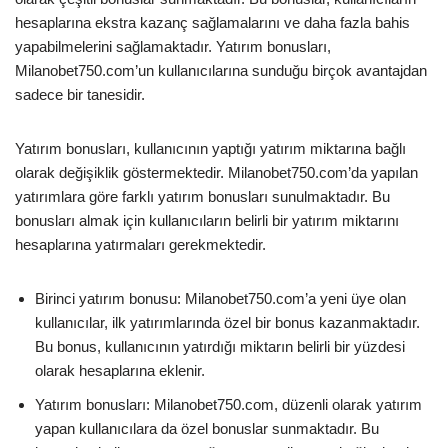
hesaplarına ekstra kazanç sağlamalarını ve daha fazla bahis
yapabilmelerini sağlamaktadır. Yatırım bonusları,
Milanobet750.com’un kullanıcılarına sunduğu birçok avantajdan
sadece bir tanesidir.
Yatırım bonusları, kullanıcının yaptığı yatırım miktarına bağlı
olarak değişiklik göstermektedir. Milanobet750.com’da yapılan
yatırımlara göre farklı yatırım bonusları sunulmaktadır. Bu
bonusları almak için kullanıcıların belirli bir yatırım miktarını
hesaplarına yatırmaları gerekmektedir.
Birinci yatırım bonusu: Milanobet750.com’a yeni üye olan
kullanıcılar, ilk yatırımlarında özel bir bonus kazanmaktadır.
Bu bonus, kullanıcının yatırdığı miktarın belirli bir yüzdesi
olarak hesaplarına eklenir.
Yatırım bonusları: Milanobet750.com, düzenli olarak yatırım
yapan kullanıcılara da özel bonuslar sunmaktadır. Bu