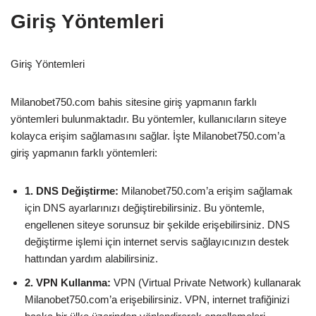
Giriş Yöntemleri
Giriş Yöntemleri
Milanobet750.com bahis sitesine giriş yapmanın farklı
yöntemleri bulunmaktadır. Bu yöntemler, kullanıcıların siteye
kolayca erişim sağlamasını sağlar. İşte Milanobet750.com’a
giriş yapmanın farklı yöntemleri:
1. DNS Değiştirme:
Milanobet750.com’a erişim sağlamak
için DNS ayarlarınızı değiştirebilirsiniz. Bu yöntemle,
engellenen siteye sorunsuz bir şekilde erişebilirsiniz. DNS
değiştirme işlemi için internet servis sağlayıcınızın destek
hattından yardım alabilirsiniz.
2. VPN Kullanma:
VPN (Virtual Private Network) kullanarak
Milanobet750.com’a erişebilirsiniz. VPN, internet trafiğinizi