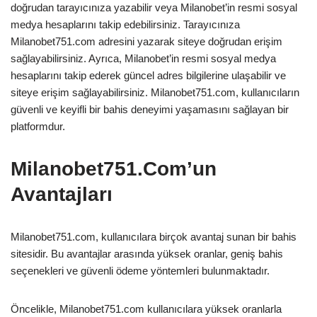
doğrudan tarayıcınıza yazabilir veya Milanobet’in resmi sosyal
medya hesaplarını takip edebilirsiniz. Tarayıcınıza
Milanobet751.com adresini yazarak siteye doğrudan erişim
sağlayabilirsiniz. Ayrıca, Milanobet’in resmi sosyal medya
hesaplarını takip ederek güncel adres bilgilerine ulaşabilir ve
siteye erişim sağlayabilirsiniz. Milanobet751.com, kullanıcıların
güvenli ve keyifli bir bahis deneyimi yaşamasını sağlayan bir
platformdur.
Milanobet751.Com’un
Avantajları
Milanobet751.com, kullanıcılara birçok avantaj sunan bir bahis
sitesidir. Bu avantajlar arasında yüksek oranlar, geniş bahis
seçenekleri ve güvenli ödeme yöntemleri bulunmaktadır.
Öncelikle, Milanobet751.com kullanıcılara yüksek oranlarla