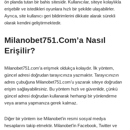
ön planda tutan bir bahis sitesidir. Kullanıcılar, siteye kolaylıkla
erişebilir ve istedikleri oyunlara hızlı bir şekilde ulaşabilirler.
Ayrıca, site kullanıcı geri bildirimlerini dikkate alarak sürekli
olarak kendini geliştirmektedir.
Milanobet751.Com’a Nasıl
Erişilir?
Milanobet751.com’a erişmek oldukça kolaydır. İlk yöntem,
güncel adresi doğrudan tarayıcınıza yazmaktır. Tarayıcınızın
adres çubuğuna Milanobet751.com’u yazarak siteye doğrudan
erişim sağlayabilirsiniz. Bu yöntem hızlı ve güvenlidir, çünkü
güncel adresi doğrudan kullanarak herhangi bir yönlendirme
veya arama yapmanıza gerek kalmaz.
Diğer bir yöntem ise Milanobet’in resmi sosyal medya
hesaplarını takip etmektir. Milanobet’in Facebook, Twitter ve