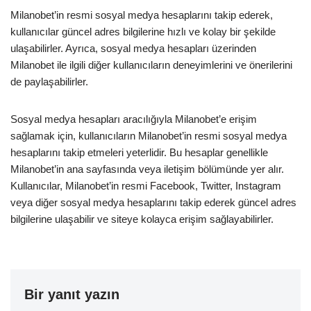
Milanobet’in resmi sosyal medya hesaplarını takip ederek,
kullanıcılar güncel adres bilgilerine hızlı ve kolay bir şekilde
ulaşabilirler. Ayrıca, sosyal medya hesapları üzerinden
Milanobet ile ilgili diğer kullanıcıların deneyimlerini ve önerilerini
de paylaşabilirler.
Sosyal medya hesapları aracılığıyla Milanobet’e erişim
sağlamak için, kullanıcıların Milanobet’in resmi sosyal medya
hesaplarını takip etmeleri yeterlidir. Bu hesaplar genellikle
Milanobet’in ana sayfasında veya iletişim bölümünde yer alır.
Kullanıcılar, Milanobet’in resmi Facebook, Twitter, Instagram
veya diğer sosyal medya hesaplarını takip ederek güncel adres
bilgilerine ulaşabilir ve siteye kolayca erişim sağlayabilirler.
Bir yanıt yazın