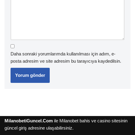
Daha sonraki yorumlarımda kullanılması için adım, e-
posta adresim ve site adresim bu tarayıcıya kaydedilsin.
MilanobetiGuncel.Com
ile Milanobet bahis ve casino sitesinin
güncel giriş adresine ulaşabilirsiniz.