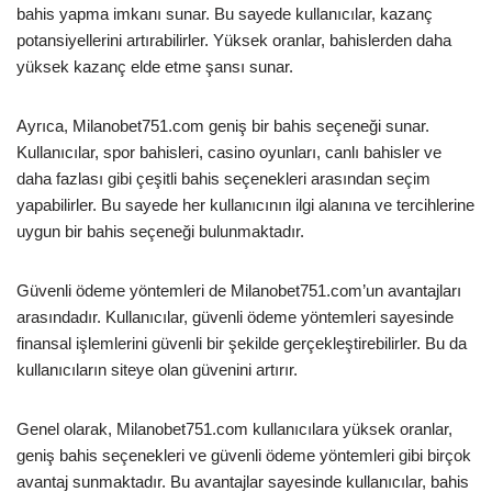
bahis yapma imkanı sunar. Bu sayede kullanıcılar, kazanç
potansiyellerini artırabilirler. Yüksek oranlar, bahislerden daha
yüksek kazanç elde etme şansı sunar.
Ayrıca, Milanobet751.com geniş bir bahis seçeneği sunar.
Kullanıcılar, spor bahisleri, casino oyunları, canlı bahisler ve
daha fazlası gibi çeşitli bahis seçenekleri arasından seçim
yapabilirler. Bu sayede her kullanıcının ilgi alanına ve tercihlerine
uygun bir bahis seçeneği bulunmaktadır.
Güvenli ödeme yöntemleri de Milanobet751.com’un avantajları
arasındadır. Kullanıcılar, güvenli ödeme yöntemleri sayesinde
finansal işlemlerini güvenli bir şekilde gerçekleştirebilirler. Bu da
kullanıcıların siteye olan güvenini artırır.
Genel olarak, Milanobet751.com kullanıcılara yüksek oranlar,
geniş bahis seçenekleri ve güvenli ödeme yöntemleri gibi birçok
avantaj sunmaktadır. Bu avantajlar sayesinde kullanıcılar, bahis