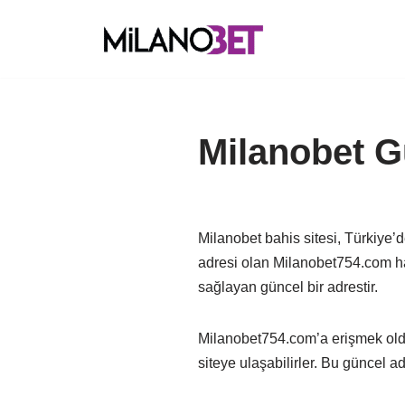
İçeriğe
geç
Milanobet G
Milanobet bahis sitesi, Türkiye’d
adresi olan Milanobet754.com h
sağlayan güncel bir adrestir.
Milanobet754.com’a erişmek oldu
siteye ulaşabilirler. Bu güncel ad