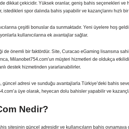
de dikkat çekicidir. Yüksek oranlar, geniş bahis seçenekleri ve 
r, istedikleri spor dalında bahis yapabilir ve kazançlarını hızlı bir
ıcılarına çeşitli bonuslar da sunmaktadır. Yeni üyelere hoş gel
yonlarla kullanıcılarına ek avantajlar sağlar.
i de önemli bir faktördür. Site, Curacao eGaming lisansına sahip
rıca, Milanobet754.com’un müşteri hizmetleri de oldukça etkilidir
anlı destek hizmetinden yararlanabilirler.
güncel adresi ve sunduğu avantajlarla Türkiye’deki bahis sever
.com’a üye olarak, heyecan dolu bahisler yapabilir ve kazançların
Com Nedir?
is sitesinin güncel adresidir ve kullanıcıların bahis oynamaya 