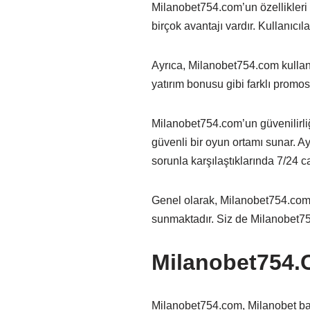
Milanobet754.com’un özellikleri 
birçok avantajı vardır. Kullanıcıla
Ayrıca, Milanobet754.com kullan
yatırım bonusu gibi farklı promos
Milanobet754.com’un güvenilirliğ
güvenli bir oyun ortamı sunar. Ay
sorunla karşılaştıklarında 7/24 c
Genel olarak, Milanobet754.com, 
sunmaktadır. Siz de Milanobet754
Milanobet754.
Milanobet754.com, Milanobet bah