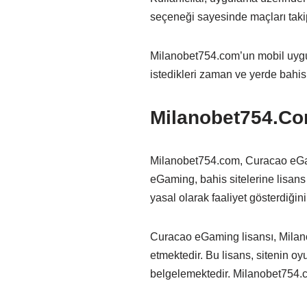
seçeneği sayesinde maçları taki
Milanobet754.com’un mobil uygulam
istedikleri zaman ve yerde bahi
Milanobet754.Com
Milanobet754.com, Curacao eGamin
eGaming, bahis sitelerine lisans
yasal olarak faaliyet gösterdiğin
Curacao eGaming lisansı, Milanob
etmektedir. Bu lisans, sitenin oy
belgelemektedir. Milanobet754.com