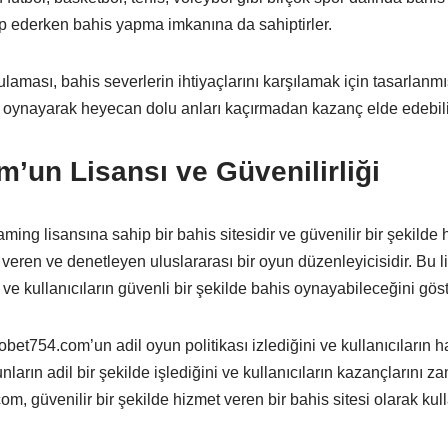
p ederken bahis yapma imkanına da sahiptirler.
ası, bahis severlerin ihtiyaçlarını karşılamak için tasarlanmış 
s oynayarak heyecan dolu anları kaçırmadan kazanç elde edebilir
’un Lisansı ve Güvenilirliği
g lisansına sahip bir bahis sitesidir ve güvenilir bir şekilde
 veren ve denetleyen uluslararası bir oyun düzenleyicisidir. Bu
i ve kullanıcıların güvenli bir şekilde bahis oynayabileceğini gös
et754.com’un adil oyun politikası izlediğini ve kullanıcıların h
unların adil bir şekilde işlediğini ve kullanıcıların kazançlarını 
, güvenilir bir şekilde hizmet veren bir bahis sitesi olarak kull