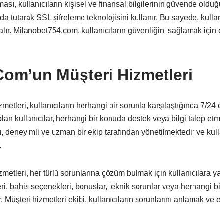
sı, kullanıcıların kişisel ve finansal bilgilerinin güvende oldu
da tutarak SSL şifreleme teknolojisini kullanır. Bu sayede, kullanı
kalır. Milanobet754.com, kullanıcıların güvenliğini sağlamak için
om’un Müşteri Hizmetleri
etleri, kullanıcıların herhangi bir sorunla karşılaştığında 7/24
lan kullanıcılar, herhangi bir konuda destek veya bilgi talep etm
ı, deneyimli ve uzman bir ekip tarafından yönetilmektedir ve kullan
.
etleri, her türlü sorunlarına çözüm bulmak için kullanıcılara yar
i, bahis seçenekleri, bonuslar, teknik sorunlar veya herhangi b
ler. Müşteri hizmetleri ekibi, kullanıcıların sorunlarını anlamak 