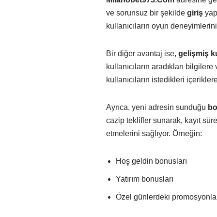
ve sorunsuz bir şekilde
giriş
yapm
kullanıcıların oyun deneyimlerini 
Bir diğer avantaj ise,
gelişmiş k
kullanıcıların aradıkları bilgile
kullanıcıların istedikleri içeri
Ayrıca, yeni adresin sunduğu
bo
cazip teklifler sunarak, kayıt sür
etmelerini sağlıyor. Örneğin:
Hoş geldin bonusları
Yatırım bonusları
Özel günlerdeki promosyonla