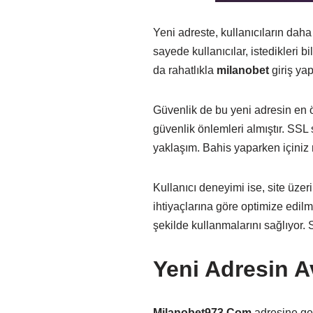
Yeni adreste, kullanıcıların daha
sayede kullanıcılar, istedikleri bi
da rahatlıkla
milanobet
giriş ya
Güvenlik de bu yeni adresin en 
güvenlik önlemleri almıştır. SSL se
yaklaşım. Bahis yaparken içiniz 
Kullanıcı deneyimi ise, site üzer
ihtiyaçlarına göre optimize edilmi
şekilde kullanmalarını sağlıyor.
Yeni Adresin Av
Milanobet973.Com
adresine geç