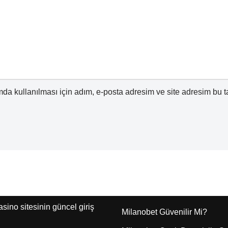
a kullanılması için adım, e-posta adresim ve site adresim bu ta
sino sitesinin güncel giriş
Milanobet Güvenilir Mi?