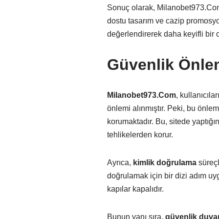
Sonuç olarak, Milanobet973.Com a
dostu tasarım ve cazip promosyonl
değerlendirerek daha keyifli bir 
Güvenlik Önlem
Milanobet973.Com
, kullanıcıl
önlemi alınmıştır. Peki, bu önlem
korumaktadır. Bu, sitede yaptığın
tehlikelerden korur.
Ayrıca,
kimlik doğrulama
süreçle
doğrulamak için bir dizi adım uygu
kapılar kapalıdır.
Bunun yanı sıra,
güvenlik duvar