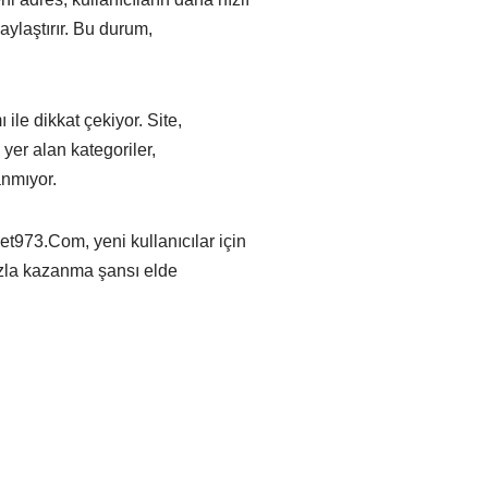
aylaştırır. Bu durum,
ile dikkat çekiyor. Site,
 yer alan kategoriler,
anmıyor.
bet973.Com, yeni kullanıcılar için
 fazla kazanma şansı elde