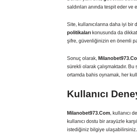
saldırıları anında tespit eder ve 
Site, kullanıcılarına daha iyi bi
politikaları
konusunda da dikkatli
şifre, güvenliğinizin en önemli pa
Sonuç olarak,
Milanobet973.C
sürekli olarak çalışmaktadır. Bu s
ortamda bahis oynamak, her kulla
Kullanıcı Dene
Milanobet973.Com
, kullanıcı 
kullanıcı dostu bir arayüzle karşı
istediğiniz bilgiye ulaşabilirsini