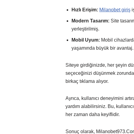
Hızlı Erişim:
Milanobet giriş
i
Modern Tasarım:
Site tasarım
yerleştirilmiş.
Mobil Uyum:
Mobil cihazlarda
yaşamında büyük bir avantaj.
Siteye girdiğinizde, her şeyin
seçeceğinizi düşünmek zorunda k
birkaç tıklama alıyor.
Ayrıca, kullanıcı deneyimini artı
yardım alabilirsiniz. Bu, kullan
her zaman daha keyiflidir.
Sonuç olarak, Milanobet973.Com, 